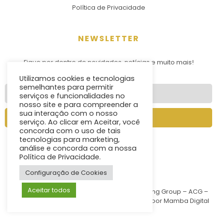
Política de Privacidade
NEWSLETTER
Fique por dentro de novidades, notícias e muito mais!
Utilizamos cookies e tecnologias
semelhantes para permitir
serviços e funcionalidades no
nosso site e para compreender a
sua interação com o nosso
Enviar
serviço. Ao clicar em Aceitar, você
concorda com o uso de tais
tecnologias para marketing,
análise e concorda com a nossa
Política de Privacidade.
Configuração de Cookies
Aceitar todos
Copyright © 1991 – 2021 – Assistencial Consulting Group – ACG –
Todos os Direitos Reservados | Desenvolvido por
Mamba Digital