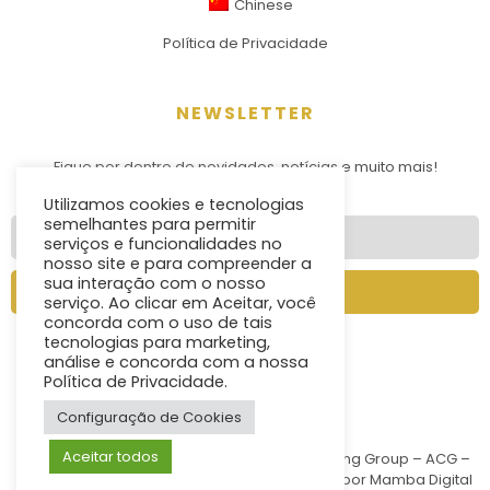
Chinese
Política de Privacidade
NEWSLETTER
Fique por dentro de novidades, notícias e muito mais!
Utilizamos cookies e tecnologias
semelhantes para permitir
serviços e funcionalidades no
nosso site e para compreender a
sua interação com o nosso
Enviar
serviço. Ao clicar em Aceitar, você
concorda com o uso de tais
tecnologias para marketing,
análise e concorda com a nossa
Política de Privacidade.
Configuração de Cookies
Aceitar todos
Copyright © 1991 – 2021 – Assistencial Consulting Group – ACG –
Todos os Direitos Reservados | Desenvolvido por
Mamba Digital