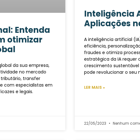
Inteligência A
Aplicações 
nal: Entenda
 otimizar
A inteligência artificial
eficiência, personalizaç
lobal
fraudes e otimiza proce
estratégica da IA requer 
global da sua empresa,
crescimento sustentável
tividade no mercado
pode revolucionar o seu 
ributário, transfer
nte com especialistas em
LER MAIS »
icazes e legais.
22/05/2023
Nenhum come