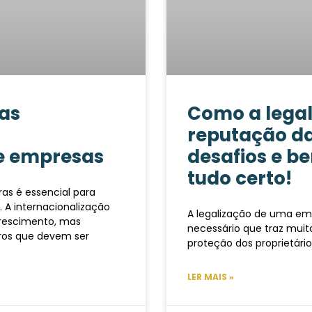
ias
Como a legal
reputação d
de empresas
desafios e be
tudo certo!
as é essencial para
 A internacionalização
A legalização de uma em
crescimento, mas
necessário que traz muito
iros que devem ser
proteção dos proprietário
LER MAIS »