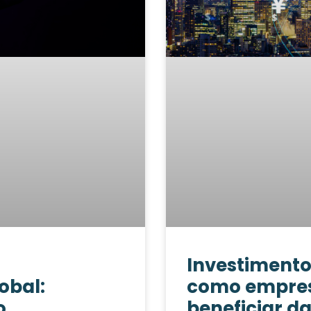
Investimentos
obal:
como empre
o
beneficiar d